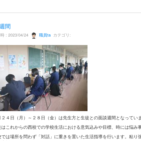
週間
 : 2023/04/24
職員ta
カテゴリ:
２４日（月）～２８日（金）は先生方と生徒との面談週間となってい
はこれからの西校での学校生活における意気込みや目標、時には悩み
では場所を問わず「対話」に重きを置いた生活指導を行います。粘り強