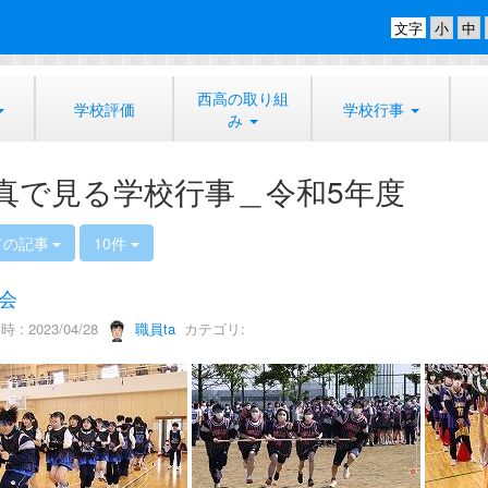
文字
西高の取り組
学校評価
学校行事
み
真で見る学校行事＿令和5年度
ての記事
10件
会
 : 2023/04/28
職員ta
カテゴリ: