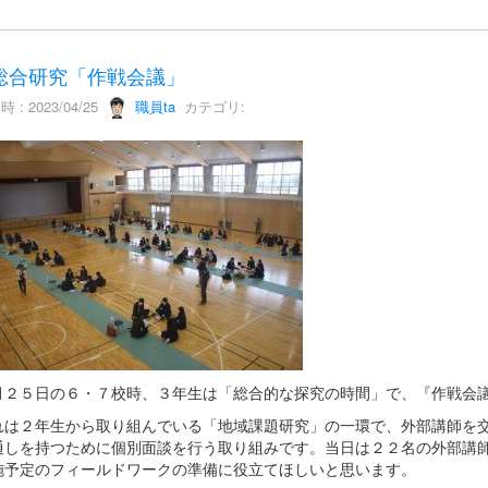
総合研究「作戦会議」
 : 2023/04/25
職員ta
カテゴリ:
２５日の６・７校時、３年生は「総合的な探究の時間」で、『作戦会
は２年生から取り組んでいる「地域課題研究」の一環で、外部講師を交
通しを持つために個別面談を行う取り組みです。当日は２２名の外部講
施予定のフィールドワークの準備に役立てほしいと思います。