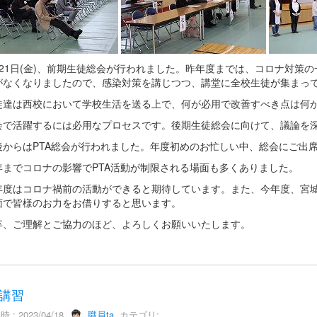
21日(金)、前期生徒総会が行われました。昨年度までは、コロナ対策
がなくなりましたので、感染対策を講じつつ、講堂に全校生徒が集まっ
達は西校において学校生活を送る上で、何が必用で改善すべき点は何か
で活躍するには必用なプロセスです。後期生徒総会に向けて、議論を深
からはPTA総会が行われました。年度初めのお忙しい中、総会にご出
までコロナの影響でPTA活動が制限される場面も多くありました。
度はコロナ禍前の活動ができると期待しています。また、今年度、宮城
面で皆様のお力をお借りすると思います。
、ご理解とご協力のほど、よろしくお願いいたします。
講習
 : 2023/04/18
職員ta
カテゴリ: