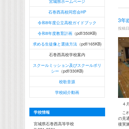
宮城県ホームページ
石巻西高校同窓会HP
3年
令和8年度公立高校ガイドブック
投稿日時
令和8年度教育計画
（pdf/350KB)
求める生徒像と選抜方法
（pdf/165KB)
石巻西高校学校案内
スクールミッション及びスクールポリ
シー
（pdf/330KB)
校歌音源
学校紹介動画
４月
学校情報
これ
の見
宮城県石巻西高等学校
後実