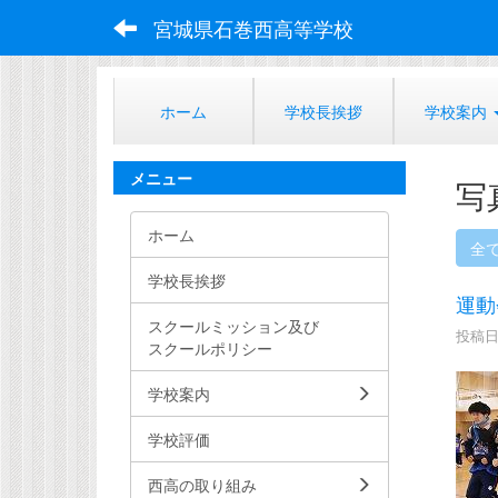
宮城県石巻西高等学校
ホーム
学校長挨拶
学校案内
メニュー
写
ホーム
全
学校長挨拶
運動
スクールミッション及び
投稿日時
スクールポリシー
学校案内
学校評価
西高の取り組み