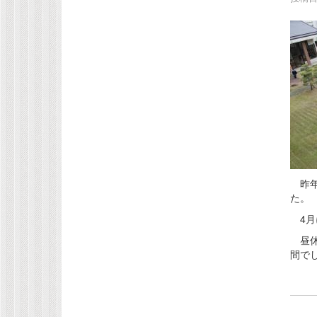
昨年
た。
4月
昼休
間で