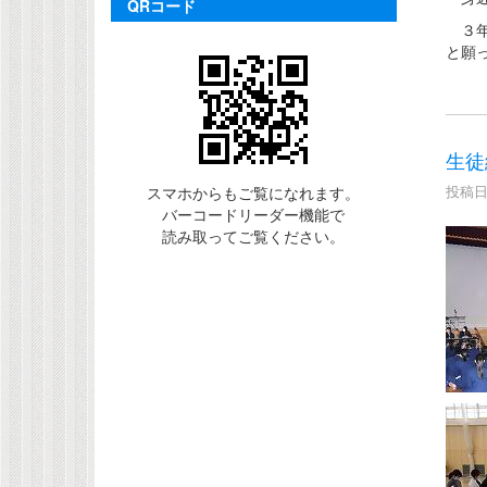
QRコード
３年
と願
生徒
投稿日時
スマホからもご覧になれます。
バーコードリーダー機能で
読み取ってご覧ください。