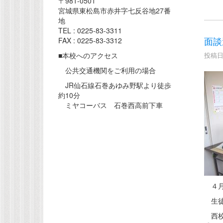
〒981-0501
宮城県東松島市赤井字七反谷地27番
地
TEL : 0225-83-3311
面談
FAX : 0225-83-3312
■本校へのアクセス
投稿日時
公共交通機関をご利用の場合
JR仙石線石巻あゆみ野駅より徒歩
約10分
ミヤコーバス 石巻西高前下車
４月
生徒
西校