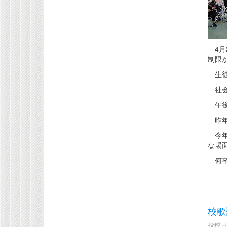
4月
制限
生徒
社会
午後
昨年
今年
な場
何卒
校歌
投稿日時