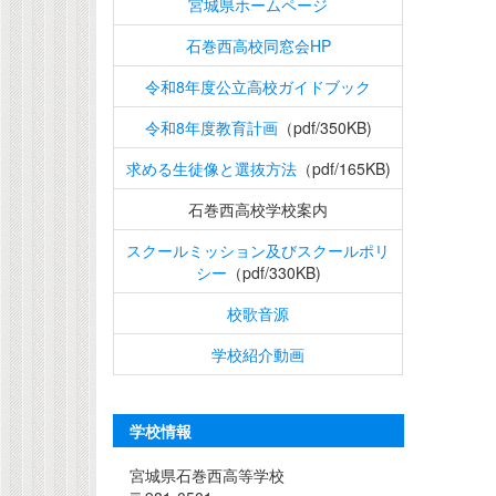
宮城県ホームページ
石巻西高校同窓会HP
令和8年度公立高校ガイドブック
令和8年度教育計画
（pdf/350KB)
求める生徒像と選抜方法
（pdf/165KB)
石巻西高校学校案内
スクールミッション及びスクールポリ
シー
（pdf/330KB)
校歌音源
学校紹介動画
学校情報
宮城県石巻西高等学校