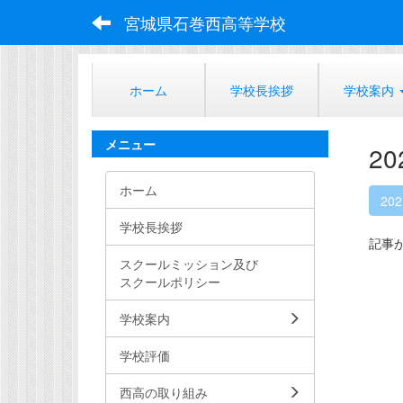
宮城県石巻西高等学校
ホーム
学校長挨拶
学校案内
メニュー
2
ホーム
20
学校長挨拶
記事
スクールミッション及び
スクールポリシー
学校案内
学校評価
西高の取り組み