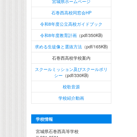
宮城県ホームページ
石巻西高校同窓会HP
令和8年度公立高校ガイドブック
令和8年度教育計画
（pdf/350KB)
求める生徒像と選抜方法
（pdf/165KB)
石巻西高校学校案内
スクールミッション及びスクールポリ
シー
（pdf/330KB)
校歌音源
学校紹介動画
学校情報
宮城県石巻西高等学校