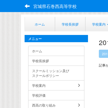
宮城県石巻西高等学校
ホーム
学校長挨拶
学校案内
メニュー
2
ホーム
20
学校長挨拶
記事
スクールミッション及び
スクールポリシー
学校案内
学校評価
西高の取り組み