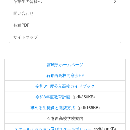
卒業生の皆様へ
問い合わせ
各種PDF
サイトマップ
宮城県ホームページ
石巻西高校同窓会HP
令和8年度公立高校ガイドブック
令和8年度教育計画
（pdf/350KB)
求める生徒像と選抜方法
（pdf/165KB)
石巻西高校学校案内
スクールミッション及びスクールポリシー
（pdf/330KB)