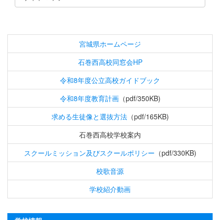
宮城県ホームページ
石巻西高校同窓会HP
令和8年度公立高校ガイドブック
令和8年度教育計画
（pdf/350KB)
求める生徒像と選抜方法
（pdf/165KB)
石巻西高校学校案内
スクールミッション及びスクールポリシー
（pdf/330KB)
校歌音源
学校紹介動画