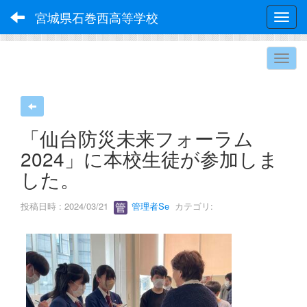
宮城県石巻西高等学校
Toggl
「仙台防災未来フォーラム
2024」に本校生徒が参加しま
した。
投稿日時 : 2024/03/21
管理者Se
カテゴリ: