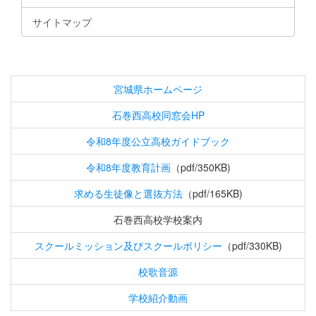
サイトマップ
宮城県ホームページ
石巻西高校同窓会HP
令和8年度公立高校ガイドブック
令和8年度教育計画
（pdf/350KB)
求める生徒像と選抜方法
（pdf/165KB)
石巻西高校学校案内
スクールミッション及びスクールポリシー
（pdf/330KB)
校歌音源
学校紹介動画