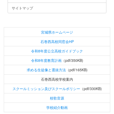
サイトマップ
宮城県ホームページ
石巻西高校同窓会HP
令和8年度公立高校ガイドブック
令和8年度教育計画
（pdf/350KB)
求める生徒像と選抜方法
（pdf/165KB)
石巻西高校学校案内
スクールミッション及びスクールポリシー
（pdf/330KB)
校歌音源
学校紹介動画