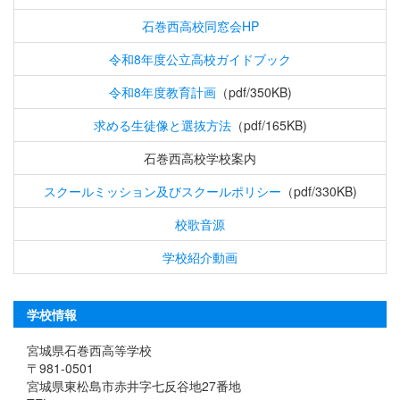
石巻西高校同窓会HP
令和8年度公立高校ガイドブック
令和8年度教育計画
（pdf/350KB)
求める生徒像と選抜方法
（pdf/165KB)
石巻西高校学校案内
スクールミッション及びスクールポリシー
（pdf/330KB)
校歌音源
学校紹介動画
学校情報
宮城県石巻西高等学校
〒981-0501
宮城県東松島市赤井字七反谷地27番地