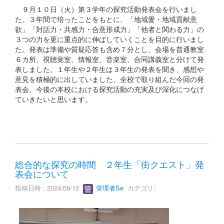
９月１０日（火）第３学年の探究活動発表会を行いまし
た。３年間で培ったことをもとに、「地域愛・地域貢献意
欲」「対話力・共感力・合意形成力」「他者と関わる力」の
３つの力を更に重点的に伸ばしていくことを目的に行いまし
た。発表は準備や質疑応答も含め７分とし、会場を普通教室
６カ所、視聴覚室、情報室、音楽室、合同講義室と分けて発
表しました。１年生や２年生は３年生の発表を聞き、感想や
意見を積極的に出していました。全校で取り組んだ今回の発
表会。今後の本校における探究活動の充実及び深化につなげ
ていきたいと思います。
総合的な探究の時間 ２年生「街クエスト」発
表会について
投稿日時 : 2024/09/12
管理者Se
カテゴリ: