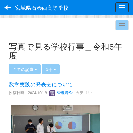
宮城県石巻西高等学校
Toggl
写真で見る学校行事＿令和6年
度
全ての記事
5件
数学実践の発表会について
投稿日時 : 2024/10/18
管理者Se
カテゴリ: