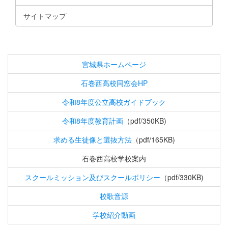
サイトマップ
宮城県ホームページ
石巻西高校同窓会HP
令和8年度公立高校ガイドブック
令和8年度教育計画
（pdf/350KB)
求める生徒像と選抜方法
（pdf/165KB)
石巻西高校学校案内
スクールミッション及びスクールポリシー
（pdf/330KB)
校歌音源
学校紹介動画