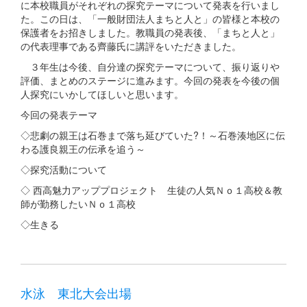
に本校職員がそれぞれの探究テーマについて発表を行いまし
た。この日は、「一般財団法人まちと人と」の皆様と本校の
保護者をお招きしました。教職員の発表後、「まちと人と」
の代表理事である齊藤氏に講評をいただきました。
３年生は今後、自分達の探究テーマについて、振り返りや
評価、まとめのステージに進みます。今回の発表を今後の個
人探究にいかしてほしいと思います。
今回の発表テーマ
◇悲劇の親王は石巻まで落ち延びていた?！～石巻湊地区に伝
わる護良親王の伝承を追う～
◇探究活動について
◇ 西高魅力アッププロジェクト 生徒の人気Ｎｏ１高校＆教
師が勤務したいＮｏ１高校
◇生きる
水泳 東北大会出場