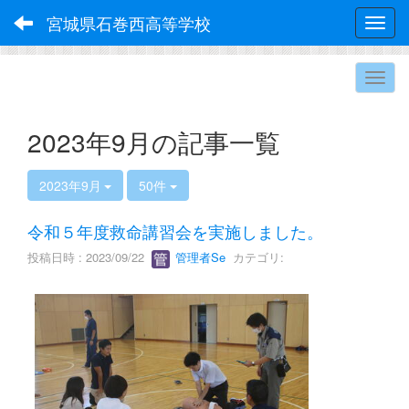
宮城県石巻西高等学校
Toggl
2023年9月の記事一覧
2023年9月
50件
令和５年度救命講習会を実施しました。
投稿日時 : 2023/09/22
管理者Se
カテゴリ: