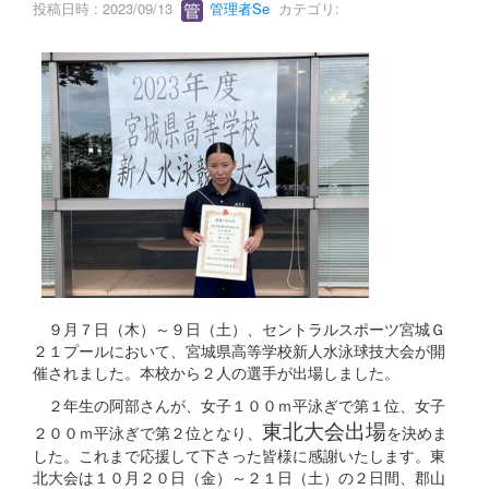
投稿日時 : 2023/09/13
管理者Se
カテゴリ:
９月７日（木）～９日（土）、セントラルスポーツ宮城Ｇ
２１プールにおいて、宮城県高等学校新人水泳球技大会が開
催されました。本校から２人の選手が出場しました。
２年生の阿部さんが、女子１００ｍ平泳ぎで第１位、女子
東北大会出場
２００ｍ平泳ぎで第２位となり、
を決めま
した。これまで応援して下さった皆様に感謝いたします。東
北大会は１０月２０日（金）～２１日（土）の２日間、郡山