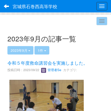
宮城県石巻西高等学校
Toggl
2023年9月の記事一覧
2023年9月
1件
令和５年度救命講習会を実施しました。
投稿日時 : 2023/09/22
管理者Se
カテゴリ: