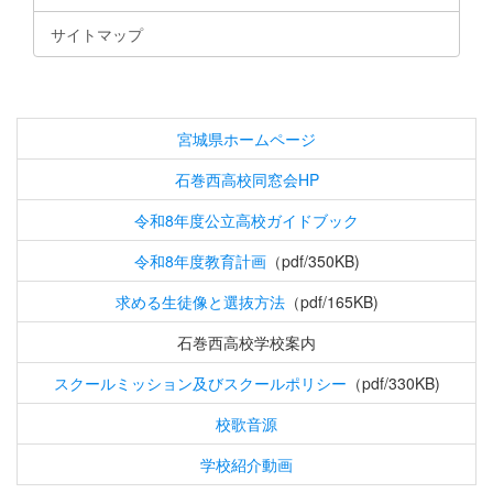
サイトマップ
宮城県ホームページ
石巻西高校同窓会HP
令和8年度公立高校ガイドブック
令和8年度教育計画
（pdf/350KB)
求める生徒像と選抜方法
（pdf/165KB)
石巻西高校学校案内
スクールミッション及びスクールポリシー
（pdf/330KB)
校歌音源
学校紹介動画