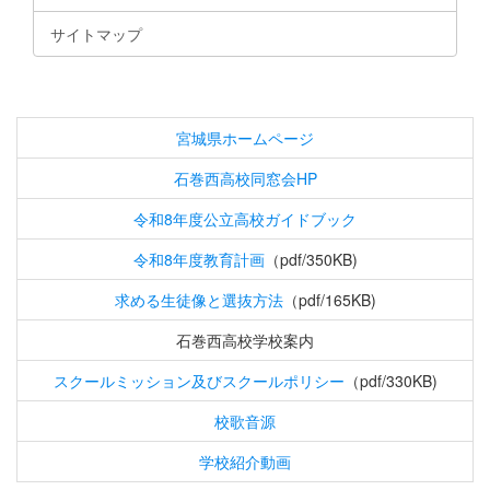
サイトマップ
宮城県ホームページ
石巻西高校同窓会HP
令和8年度公立高校ガイドブック
令和8年度教育計画
（pdf/350KB)
求める生徒像と選抜方法
（pdf/165KB)
石巻西高校学校案内
スクールミッション及びスクールポリシー
（pdf/330KB)
校歌音源
学校紹介動画