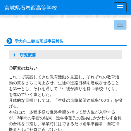
宮城県石巻西高等学校
Toggl
学力向上拠点形成事業報告
1 研究概要
◎研究のねらい
これまで実践してきた教育活動を見直し、それぞれの教育活
動の質をさらに向上させ、生徒の進路目標を達成させること
を第一とし、それを通して「生徒が誇りを持つ学校づくり」
を進めていく事とした。
具体的な目標としては、「生徒の進路希望達成率100％」を掲
げる。
本校には、多種多様な進路希望を持って新入生が入学する
が、3年間の学習の結果、進学希望先の難易にかかわらず全員
の合格を目指し、卒業時にはできるだけ進学準備者・自宅待
機者ともにゼロに近づけたい。