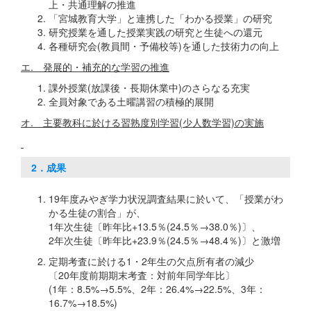
上・共通理解の推進
「宮城教育大学」と連携した「わかる授業」の研究
研究授業を通した授業実践の研究と生徒への還元
各種研究会(教員間・予備校等)を通した技術力の向上
エ. 発展的・補充的な学習の推進
課外授業(放課後・長期休業中)のさらなる充実
全員対象である土曜講習の積極的展開
オ. 主要教科に於ける習熟度別学習(少人数学習)の実施
2．成果
19年度みやぎ学力状況調査結果に於いて、「授業がわ
かる生徒の割合」が、
1年次生徒〔昨年比+13.5％(24.5％→38.0％)〕、
2年次生徒〔昨年比+23.9％(24.5％→48.4％)〕と激増
定期考査に於ける1・2年生の欠点所有者の減少
〔20年度前期期末考査：対前年同学年比〕
(1年：8.5%→5.5%、2年：26.4%→22.5%、3年：
16.7%→18.5%)