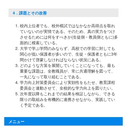
4．課題とその改善
校内上位者でも、校外模試ではなかなか高得点を取れ
ていないのが実情である。そのため、真の実力をつけ
させるためには何をすべきか(生徒側・教員側ともに)多
面的に模索している。
大学で学ぶ学問のみならず、高校での学習に対しても
関心が低い保護者が多いので、生徒・保護者ともに3年
間かけて啓蒙しなければならない状況にある。
どのような方策を展開していくことになっても、最も
重要な課題は、全教職員が、常に共通理解を図って、
一丸になって取り組むことである。
学力向上対策委員会により実効性をもたせ、教育課程
委員会と連動させて、全校的な学力向上を図りたい。
次年度以降もこれまでの結果を検証しながら、できる
限りの取組みを有機的に連携させながら、実践してい
く予定である。
メニュー