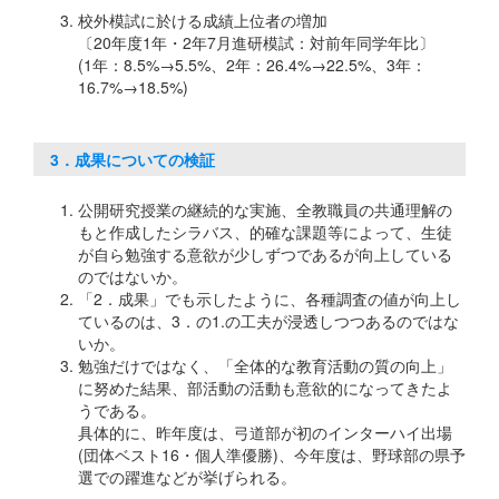
校外模試に於ける成績上位者の増加
〔20年度1年・2年7月進研模試：対前年同学年比〕
(1年：8.5%→5.5%、2年：26.4%→22.5%、3年：
16.7%→18.5%)
3．成果についての検証
公開研究授業の継続的な実施、全教職員の共通理解の
もと作成したシラバス、的確な課題等によって、生徒
が自ら勉強する意欲が少しずつであるが向上している
のではないか。
「2．成果」でも示したように、各種調査の値が向上し
ているのは、3．の1.の工夫が浸透しつつあるのではな
いか。
勉強だけではなく、「全体的な教育活動の質の向上」
に努めた結果、部活動の活動も意欲的になってきたよ
うである。
具体的に、昨年度は、弓道部が初のインターハイ出場
(団体ベスト16・個人準優勝)、今年度は、野球部の県予
選での躍進などが挙げられる。