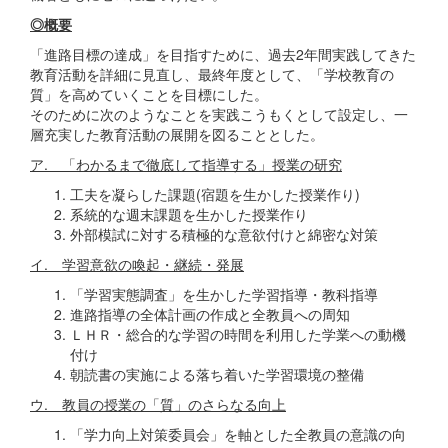
◎概要
「進路目標の達成」を目指すために、過去2年間実践してきた
教育活動を詳細に見直し、最終年度として、「学校教育の
質」を高めていくことを目標にした。
そのために次のようなことを実践こうもくとして設定し、一
層充実した教育活動の展開を図ることとした。
ア. 「わかるまで徹底して指導する」授業の研究
工夫を凝らした課題(宿題を生かした授業作り)
系統的な週末課題を生かした授業作り
外部模試に対する積極的な意欲付けと綿密な対策
イ. 学習意欲の喚起・継続・発展
「学習実態調査」を生かした学習指導・教科指導
進路指導の全体計画の作成と全教員への周知
ＬＨＲ・総合的な学習の時間を利用した学業への動機
付け
朝読書の実施による落ち着いた学習環境の整備
ウ. 教員の授業の「質」のさらなる向上
「学力向上対策委員会」を軸とした全教員の意識の向