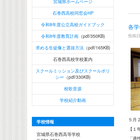
宮城県ホームページ
石巻西高校同窓会HP
令和8年度公立高校ガイドブック
各学
投稿日時
令和8年度教育計画
（pdf/350KB)
求める生徒像と選抜方法
（pdf/165KB)
石巻西高校学校案内
スクールミッション及びスクールポリ
シー
（pdf/330KB)
校歌音源
学校紹介動画
５月
学校情報
【１
宮城県石巻西高等学校
「適