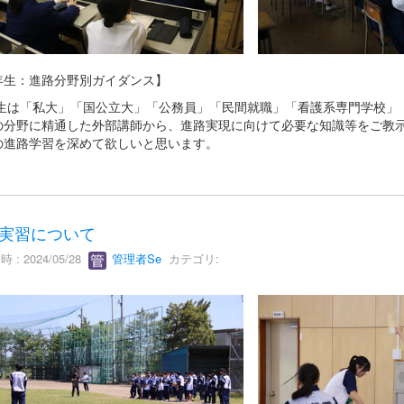
年生：進路分野別ガイダンス】
生は「私大」「国公立大」「公務員」「民間就職」「看護系専門学校」
の分野に精通した外部講師から、進路実現に向けて必要な知識等をご教
の進路学習を深めて欲しいと思います。
実習について
 : 2024/05/28
管理者Se
カテゴリ: