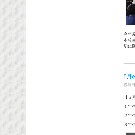
今年
本校
切に
5月
投稿日時
【５
１年
２年
３年