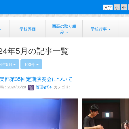
文字
西高の取り組
学校評価
学校行事
み
024年5月の記事一覧
24年5月
100件
楽部第35回定期演奏会について
 : 2024/05/28
管理者Se
カテゴリ: