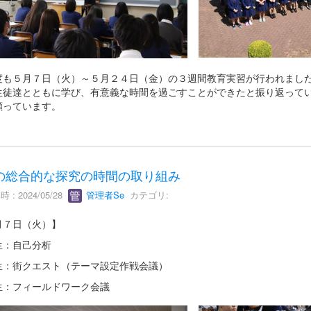
度も５月７日（火）～５月２４日（金）の３週間教育実習が行われまし
生徒達とともに学び、有意義な時間を過ごすことができたと振り返って
願っています。
の総合的な探究の時間の取り組み
 : 2024/05/28
管理者Se
カテゴリ:
月７日（火）】
生：自己分析
生：街クエスト（テーマ設定作戦会議）
生：フィールドワーク会議