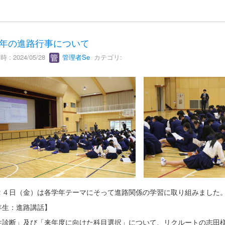
年の進路行事について
 : 2024/05/28
管理者Se
カテゴリ:
２４日（金）は各学年テーマにそって進路関係の学習に取り組みました
年生：進路講話】
性診断」及び「来年度に向けた科目選択」について、リクルートの志田