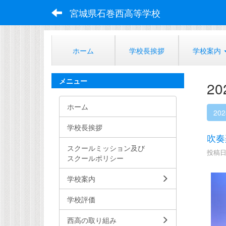
宮城県石巻西高等学校
ホーム
学校長挨拶
学校案内
メニュー
2
ホーム
20
学校長挨拶
吹奏
スクールミッション及び
投稿日時
スクールポリシー
学校案内
学校評価
西高の取り組み