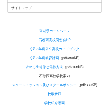
サイトマップ
宮城県ホームページ
石巻西高校同窓会HP
令和8年度公立高校ガイドブック
令和8年度教育計画
（pdf/350KB)
求める生徒像と選抜方法
（pdf/165KB)
石巻西高校学校案内
スクールミッション及びスクールポリシー
（pdf/330KB)
校歌音源
学校紹介動画