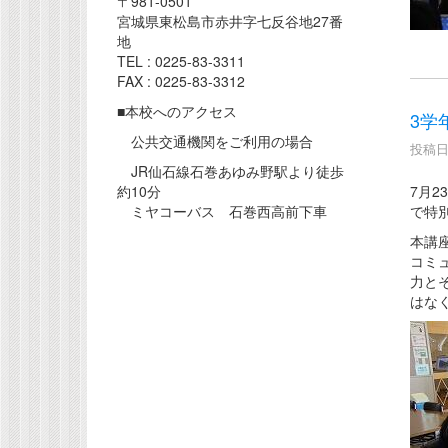
〒981-0501
宮城県東松島市赤井字七反谷地27番
地
TEL : 0225-83-3311
FAX : 0225-83-3312
■本校へのアクセス
3学
公共交通機関をご利用の場合
投稿日時
JR仙石線石巻あゆみ野駅より徒歩
7月
約10分
で特
ミヤコーバス 石巻西高前下車
本講
コミ
力と
はな