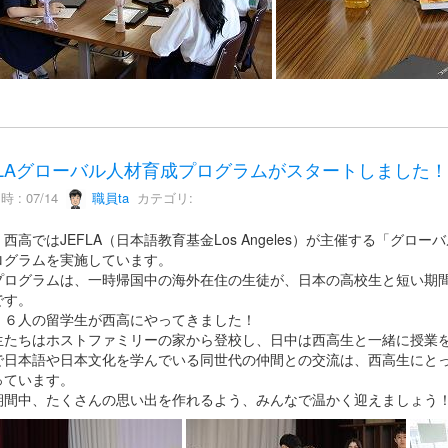
FLAグローバル人材育成プログラムがスタートしました！
 : 07/14
職員ta
カテゴリ:
西高ではJEFLA（日本語教育基金Los Angeles）が主催する「グ
ログラムを実施しています。
プログラムは、一時帰国中の海外在住の生徒が、日本の高校生と短い期
です。
、６人の留学生が西高にやってきました！
生たちはホストファミリーの家から登校し、日中は西高生と一緒に授業
で日本語や日本文化を学んでいる同世代の仲間との交流は、西高生にと
っています。
期間中、たくさんの思い出を作れるよう、みんなで温かく迎えましょう