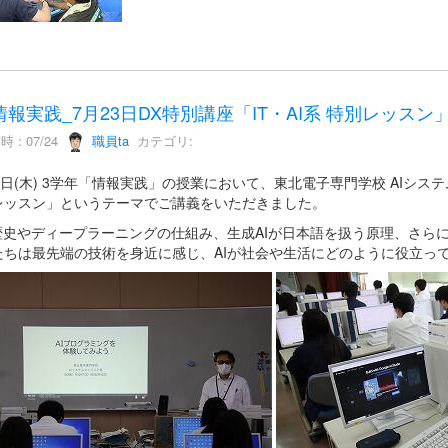
情報実践_7月23日DX特別講座「IT・AI系 特別レッスン
 : 07/24
職員ta
カテゴリ:
3日(木) 3学年「情報実践」の授業において、東北電子専門学校 AIシス
レッスン」というテーマでご講義をいただきました。
の歴史やディープラーニングの仕組み、生成AIが日本語を扱う原理、さら
たちは最先端の技術を身近に感じ、AIが社会や生活にどのように役立っ