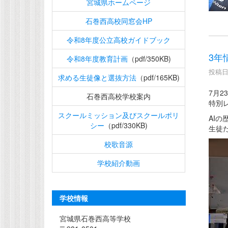
宮城県ホームページ
石巻西高校同窓会HP
令和8年度公立高校ガイドブック
3年
令和8年度教育計画
（pdf/350KB)
投稿日時
求める生徒像と選抜方法
（pdf/165KB)
7月2
石巻西高校学校案内
特別
スクールミッション及びスクールポリ
AI
シー
（pdf/330KB)
生徒
校歌音源
学校紹介動画
学校情報
宮城県石巻西高等学校