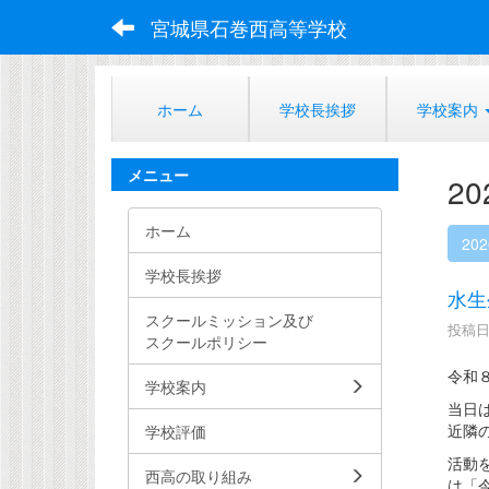
宮城県石巻西高等学校
ホーム
学校長挨拶
学校案内
メニュー
2
ホーム
20
学校長挨拶
水生
スクールミッション及び
投稿日時
スクールポリシー
令和
学校案内
当日
近隣
学校評価
活動
西高の取り組み
は「