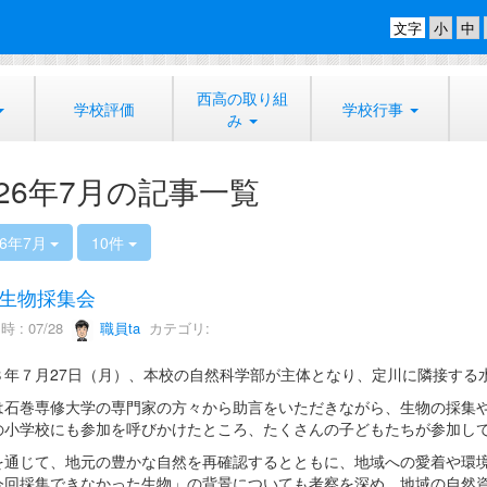
文字
西高の取り組
学校評価
学校行事
み
026年7月の記事一覧
26年7月
10件
生物採集会
 : 07/28
職員ta
カテゴリ:
８年７月27日（月）、本校の自然科学部が主体となり、定川に隣接する
は石巻専修大学の専門家の方々から助言をいただきながら、生物の採集
の小学校にも参加を呼びかけたところ、たくさんの子どもたちが参加し
を通じて、地元の豊かな自然を再確認するとともに、地域への愛着や環
今回採集できなかった生物」の背景についても考察を深め、地域の自然