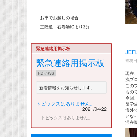
お車でお越しの場合
三陸道 石巻港ICより3分
緊急連絡用掲示板
JE
緊急連絡用掲示板
投稿日時
現在、
RDF/RSS
流プ
この
新着情報をお知らせします。
もの
今回
トピックスはありません。
留学
2021/04/22
海外
とな
トピックスはありません。
滞在