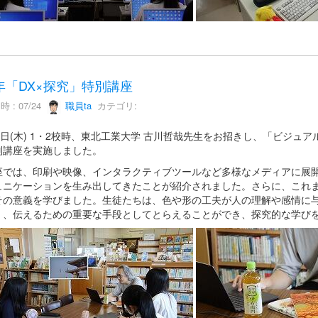
年「DX×探究」特別講座
 : 07/24
職員ta
カテゴリ:
23日(木) 1・2校時、東北工業大学 古川哲哉先生をお招きし、「ビジ
別講座を実施しました。
座では、印刷や映像、インタラクティブツールなど多様なメディアに展
ュニケーションを生み出してきたことが紹介されました。さらに、これ
その意義を学びました。生徒たちは、色や形の工夫が人の理解や感情に
く、伝えるための重要な手段としてとらえることができ、探究的な学び