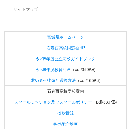
サイトマップ
宮城県ホームページ
石巻西高校同窓会HP
令和8年度公立高校ガイドブック
令和8年度教育計画
（pdf/350KB)
求める生徒像と選抜方法
（pdf/165KB)
石巻西高校学校案内
スクールミッション及びスクールポリシー
（pdf/330KB)
校歌音源
学校紹介動画