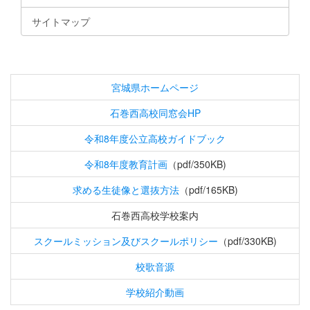
サイトマップ
宮城県ホームページ
石巻西高校同窓会HP
令和8年度公立高校ガイドブック
令和8年度教育計画
（pdf/350KB)
求める生徒像と選抜方法
（pdf/165KB)
石巻西高校学校案内
スクールミッション及びスクールポリシー
（pdf/330KB)
校歌音源
学校紹介動画