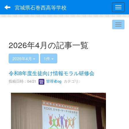
宮城県石巻西高等学校
Toggl
2026年4月の記事一覧
2026年4月
1件
令和8年度生徒向け情報モラル研修会
投稿日時 : 04/21
管理者og
カテゴリ: