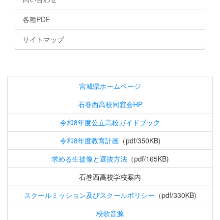
各種PDF
サイトマップ
宮城県ホームページ
石巻西高校同窓会HP
令和8年度公立高校ガイドブック
令和8年度教育計画
（pdf/350KB)
求める生徒像と選抜方法
（pdf/165KB)
石巻西高校学校案内
スクールミッション及びスクールポリシー
（pdf/330KB)
校歌音源