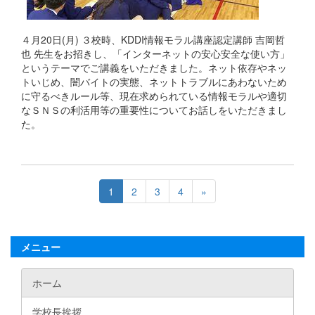
４月20日(月) ３校時、KDDI情報モラル講座認定講師 吉岡哲
也 先生をお招きし、「インターネットの安心安全な使い方」
というテーマでご講義をいただきました。ネット依存やネッ
トいじめ、闇バイトの実態、ネットトラブルにあわないため
に守るべきルール等、現在求められている情報モラルや適切
なＳＮＳの利活用等の重要性についてお話しをいただきまし
た。
1
2
3
4
»
メニュー
ホーム
学校長挨拶