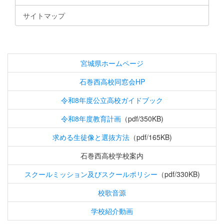
サイトマップ
宮城県ホームページ
石巻西高校同窓会HP
令和8年度公立高校ガイドブック
令和8年度教育計画
（pdf/350KB)
求める生徒像と選抜方法
（pdf/165KB)
石巻西高校学校案内
スクールミッション及びスクールポリシー
（pdf/330KB)
校歌音源
学校紹介動画