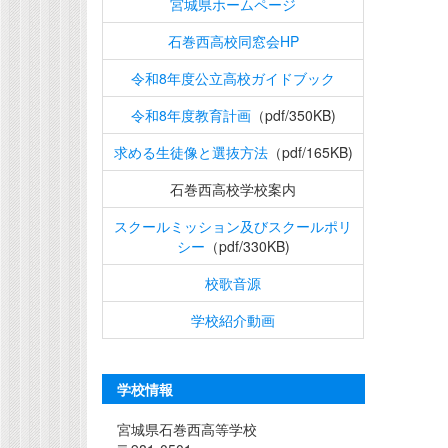
宮城県ホームページ
石巻西高校同窓会HP
令和8年度公立高校ガイドブック
令和8年度教育計画
（pdf/350KB)
求める生徒像と選抜方法
（pdf/165KB)
石巻西高校学校案内
スクールミッション及びスクールポリ
シー
（pdf/330KB)
校歌音源
学校紹介動画
学校情報
宮城県石巻西高等学校