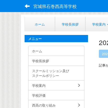
宮城県石巻西高等学校
ホーム
学校長挨拶
学校案内
メニュー
2
ホーム
20
学校長挨拶
記事
スクールミッション及び
スクールポリシー
学校案内
学校評価
西高の取り組み