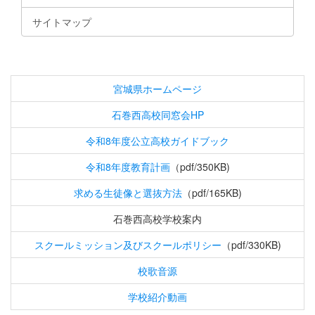
サイトマップ
宮城県ホームページ
石巻西高校同窓会HP
令和8年度公立高校ガイドブック
令和8年度教育計画
（pdf/350KB)
求める生徒像と選抜方法
（pdf/165KB)
石巻西高校学校案内
スクールミッション及びスクールポリシー
（pdf/330KB)
校歌音源
学校紹介動画