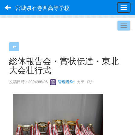
宮城県石巻西高等学校
Toggl
総体報告会・賞状伝達・東北
大会壮行式
投稿日時 : 2024/06/26
管理者Se
カテゴリ: