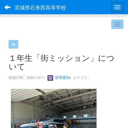
宮城県石巻西高等学校
Toggl
１年生「街ミッション」につ
いて
投稿日時 : 2024/12/11
管理者Se
カテゴリ: