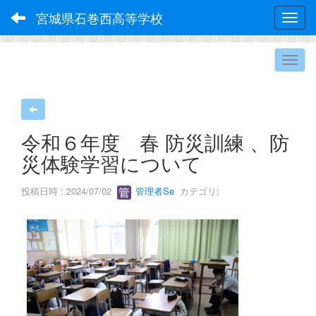
宮城県石巻西高等学校
Toggl
令和６年度 春 防災訓練 、防
災体験学習について
投稿日時 : 2024/07/02
管理者Se
カテゴリ: