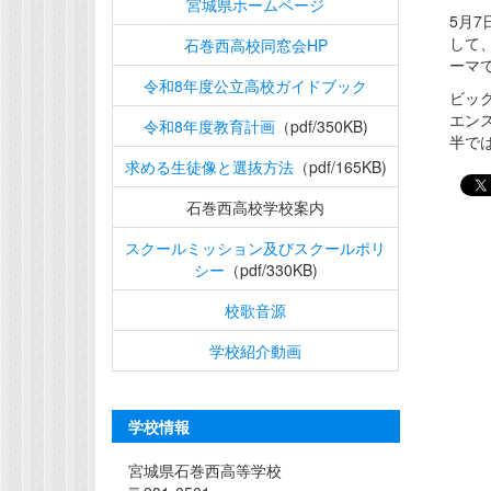
宮城県ホームページ
5月7
して
石巻西高校同窓会HP
ーマ
令和8年度公立高校ガイドブック
ビッ
エン
令和8年度教育計画
（pdf/350KB)
半で
求める生徒像と選抜方法
（pdf/165KB)
石巻西高校学校案内
スクールミッション及びスクールポリ
シー
（pdf/330KB)
校歌音源
学校紹介動画
学校情報
宮城県石巻西高等学校