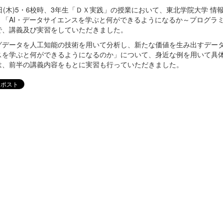
日(木)5・6校時、3年生「ＤＸ実践」の授業において、東北学院大学 情
、「AI・データサイエンスを学ぶと何ができるようになるか～プログラミ
で、講義及び実習をしていただきました。
グデータを人工知能の技術を用いて分析し、新たな価値を生み出すデー
スを学ぶと何ができるようになるのか」について、身近な例を用いて具
は、前半の講義内容をもとに実習も行っていただきました。