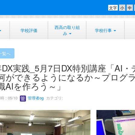
文字
西高の取り組
学校評価
学校行事
み
一覧へ
年DX実践_5月7日DX特別講座「A
何ができるようになるか～プログ
識AIを作ろう～」
 : 05/10
管理者og
カテゴリ: