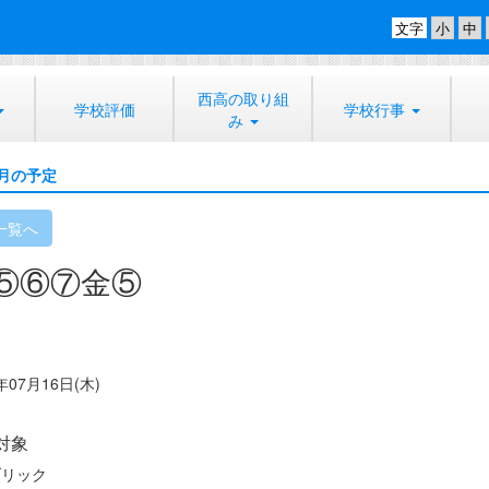
文字
西高の取り組
学校評価
学校行事
み
月の予定
一覧へ
⑤⑥⑦金⑤
年07月16日(木)
対象
ブリック