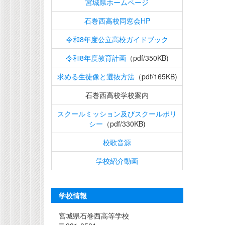
宮城県ホームページ
石巻西高校同窓会HP
令和8年度公立高校ガイドブック
令和8年度教育計画
（pdf/350KB)
求める生徒像と選抜方法
（pdf/165KB)
石巻西高校学校案内
スクールミッション及びスクールポリ
シー
（pdf/330KB)
校歌音源
学校紹介動画
学校情報
宮城県石巻西高等学校