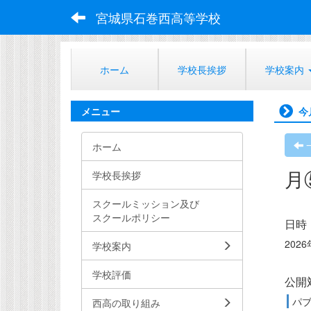
宮城県石巻西高等学校
ホーム
学校長挨拶
学校案内
メニュー
今
ホーム
月
学校長挨拶
スクールミッション及び
スクールポリシー
日時
2026
学校案内
学校評価
公開
パ
西高の取り組み