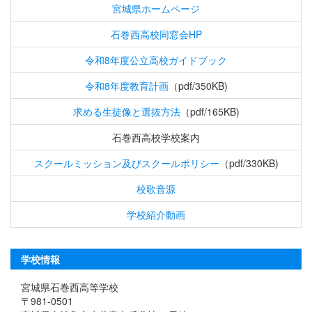
宮城県ホームページ
石巻西高校同窓会HP
令和8年度公立高校ガイドブック
令和8年度教育計画
（pdf/350KB)
求める生徒像と選抜方法
（pdf/165KB)
石巻西高校学校案内
スクールミッション及びスクールポリシー
（pdf/330KB)
校歌音源
学校紹介動画
学校情報
宮城県石巻西高等学校
〒981-0501