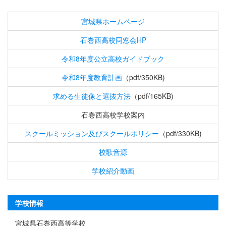
宮城県ホームページ
石巻西高校同窓会HP
令和8年度公立高校ガイドブック
令和8年度教育計画
（pdf/350KB)
求める生徒像と選抜方法
（pdf/165KB)
石巻西高校学校案内
スクールミッション及びスクールポリシー
（pdf/330KB)
校歌音源
学校紹介動画
学校情報
宮城県石巻西高等学校