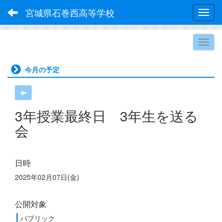
宮城県石巻西高等学校
Toggl
今月の予定
3年授業最終日 3年⽣を送る
会
日時
2025年02月07日(金)
公開対象
パブリック