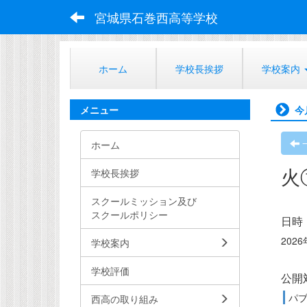
宮城県石巻西高等学校
ホーム
学校長挨拶
学校案内
メニュー
今
ホーム
火
学校長挨拶
スクールミッション及び
スクールポリシー
日時
2026
学校案内
学校評価
公開
パ
西高の取り組み