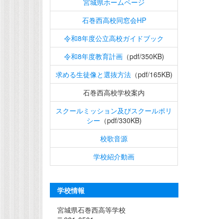
宮城県ホームページ
石巻西高校同窓会HP
令和8年度公立高校ガイドブック
令和8年度教育計画
（pdf/350KB)
求める生徒像と選抜方法
（pdf/165KB)
石巻西高校学校案内
スクールミッション及びスクールポリ
シー
（pdf/330KB)
校歌音源
学校紹介動画
学校情報
宮城県石巻西高等学校