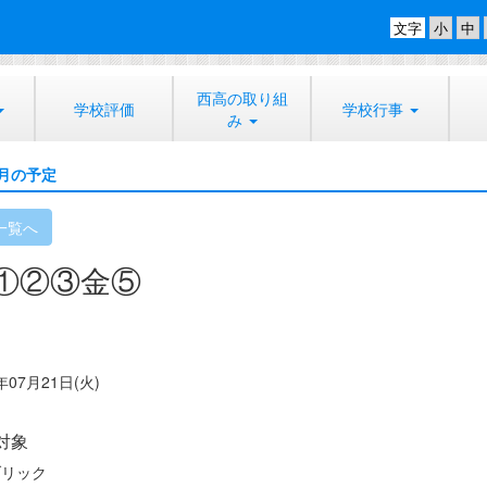
文字
西高の取り組
学校評価
学校行事
み
月の予定
一覧へ
①②③金⑤
年07月21日(火)
対象
ブリック