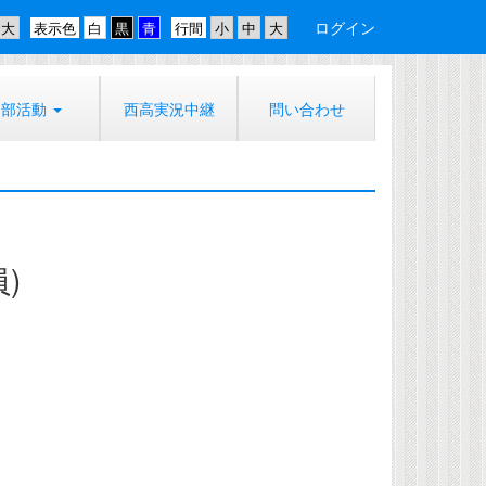
ログイン
表示色
行間
部活動
西高実況中継
問い合わせ
)