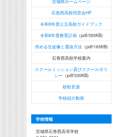
宮城県ホームページ
石巻西高校同窓会HP
令和8年度公立高校ガイドブック
令和8年度教育計画
（pdf/350KB)
求める生徒像と選抜方法
（pdf/165KB)
石巻西高校学校案内
スクールミッション及びスクールポリ
シー
（pdf/330KB)
校歌音源
学校紹介動画
学校情報
宮城県石巻西高等学校