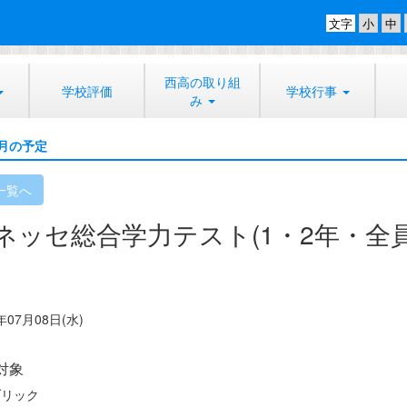
文字
西高の取り組
学校評価
学校行事
み
月の予定
一覧へ
ネッセ総合学力テスト(1・2年・全員
年07月08日(水)
対象
ブリック