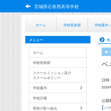
宮城県石巻西高等学校
ホーム
学校長挨拶
学校案内
メニュー
今
ホーム
ベ
学校長挨拶
スクールミッション及び
スクールポリシー
日時
2026
学校案内
学校評価
公開
パ
西高の取り組み