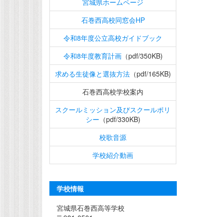
宮城県ホームページ
石巻西高校同窓会HP
令和8年度公立高校ガイドブック
令和8年度教育計画
（pdf/350KB)
求める生徒像と選抜方法
（pdf/165KB)
石巻西高校学校案内
スクールミッション及びスクールポリ
シー
（pdf/330KB)
校歌音源
学校紹介動画
学校情報
宮城県石巻西高等学校