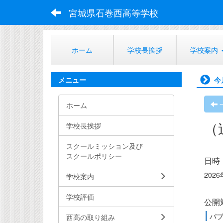
宮城県石巻西高等学校
ホーム
学校長挨拶
学校案内
メニュー
今
ホーム
（
学校長挨拶
スクールミッション及び
スクールポリシー
日時
2026
学校案内
学校評価
公開
パ
西高の取り組み