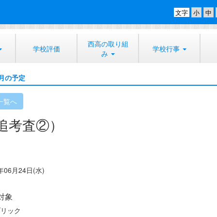
文字
西高の取り組
学校評価
学校行事
み
月の予定
一覧へ
追考査②）
年06月24日(水)
対象
ブリック