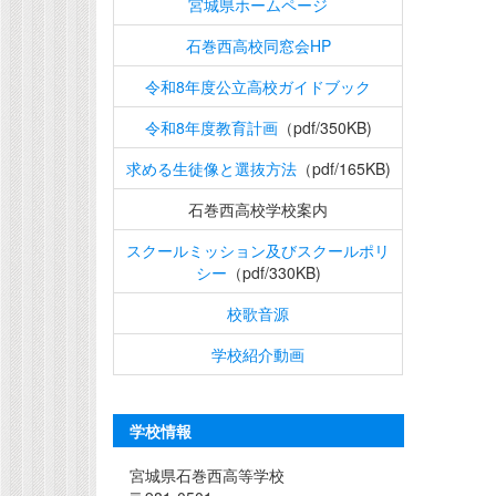
宮城県ホームページ
石巻西高校同窓会HP
令和8年度公立高校ガイドブック
令和8年度教育計画
（pdf/350KB)
求める生徒像と選抜方法
（pdf/165KB)
石巻西高校学校案内
スクールミッション及びスクールポリ
シー
（pdf/330KB)
校歌音源
学校紹介動画
学校情報
宮城県石巻西高等学校