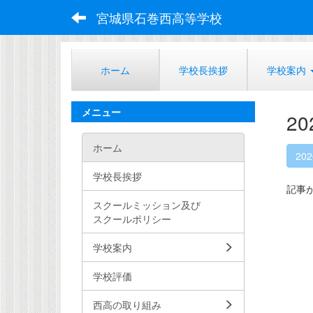
宮城県石巻西高等学校
ホーム
学校長挨拶
学校案内
メニュー
2
ホーム
20
学校長挨拶
記事
スクールミッション及び
スクールポリシー
学校案内
学校評価
西高の取り組み