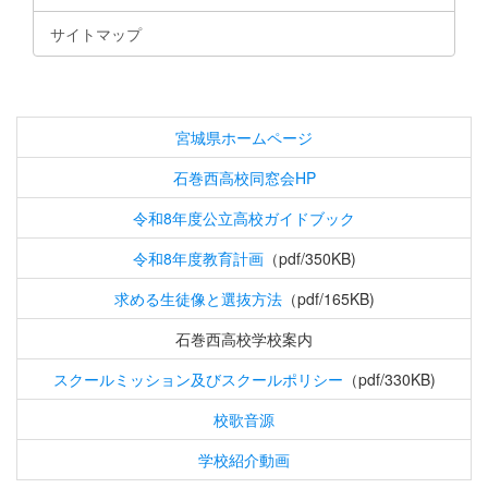
サイトマップ
宮城県ホームページ
石巻西高校同窓会HP
令和8年度公立高校ガイドブック
令和8年度教育計画
（pdf/350KB)
求める生徒像と選抜方法
（pdf/165KB)
石巻西高校学校案内
スクールミッション及びスクールポリシー
（pdf/330KB)
校歌音源
学校紹介動画