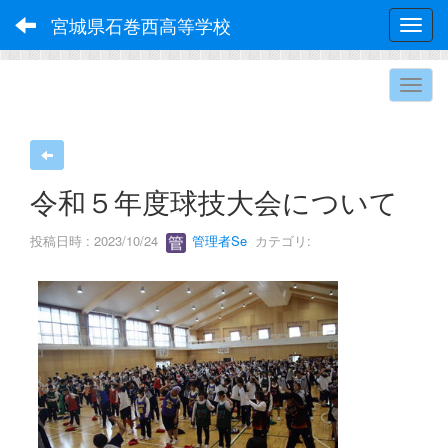
宮城県石巻西高等学校
Toggl
令和５年度球技大会について
投稿日時 : 2023/10/24
管理者Se
カテゴリ: