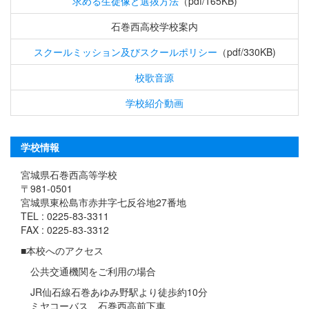
求める生徒像と選抜方法
（pdf/165KB)
石巻西高校学校案内
スクールミッション及びスクールポリシー
（pdf/330KB)
校歌音源
学校紹介動画
学校情報
宮城県石巻西高等学校
〒981-0501
宮城県東松島市赤井字七反谷地27番地
TEL : 0225-83-3311
FAX : 0225-83-3312
■本校へのアクセス
公共交通機関をご利用の場合
JR仙石線石巻あゆみ野駅より徒歩約10分
ミヤコーバス 石巻西高前下車