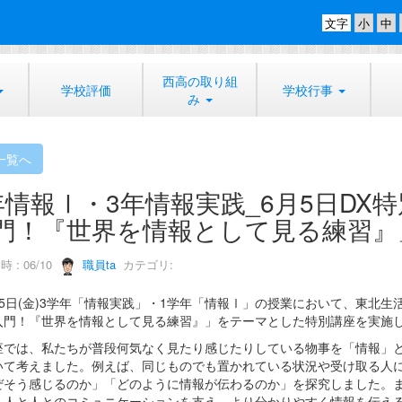
文字
西高の取り組
学校評価
学校行事
み
一覧へ
年情報Ⅰ・3年情報実践_6月5日DX
門！『世界を情報として見る練習』
 : 06/10
職員ta
カテゴリ:
5日(金)3学年「情報実践」・1学年「情報Ⅰ」の授業において、東北
入門！『世界を情報として見る練習』」をテーマとした特別講座を実施
では、私たちが普段何気なく見たり感じたりしている物事を「情報」と
いて考えました。例えば、同じものでも置かれている状況や受け取る人
ぜそう感じるのか」「どのように情報が伝わるのか」を探究しました。
、人と人とのコミュニケーションを支え、より分かりやすく情報を伝え