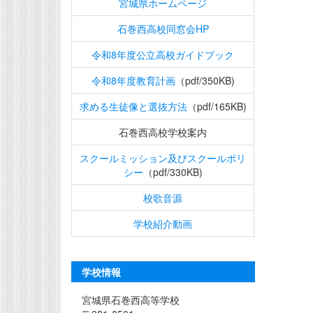
宮城県ホームページ
石巻西高校同窓会HP
令和8年度公立高校ガイドブック
令和8年度教育計画
（pdf/350KB)
求める生徒像と選抜方法
（pdf/165KB)
石巻西高校学校案内
スクールミッション及びスクールポリ
シー
（pdf/330KB)
校歌音源
学校紹介動画
学校情報
宮城県石巻西高等学校