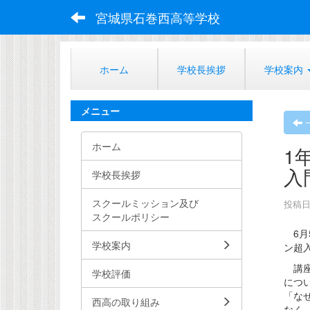
宮城県石巻西高等学校
ホーム
学校長挨拶
学校案内
メニュー
ホーム
1
入
学校長挨拶
スクールミッション及び
投稿日時
スクールポリシー
6月
学校案内
ン超
講座
学校評価
につ
「な
西高の取り組み
なく