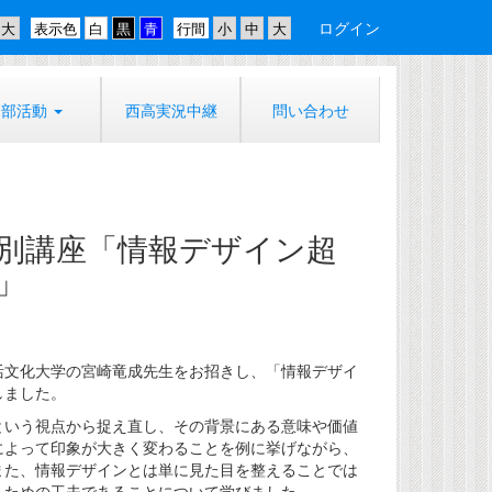
ログイン
表示色
行間
部活動
西高実況中継
問い合わせ
特別講座「情報デザイン超
」
生活文化大学の宮崎竜成先生をお招きし、「情報デザイ
しました。
いう視点から捉え直し、その背景にある意味や価値
によって印象が大きく変わることを例に挙げながら、
また、情報デザインとは単に見た目を整えることでは
るための工夫であることについて学びました。