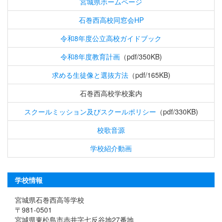
宮城県ホームページ
石巻西高校同窓会HP
令和8年度公立高校ガイドブック
令和8年度教育計画
（pdf/350KB)
求める生徒像と選抜方法
（pdf/165KB)
石巻西高校学校案内
スクールミッション及びスクールポリシー
（pdf/330KB)
校歌音源
学校紹介動画
学校情報
宮城県石巻西高等学校
〒981-0501
宮城県東松島市赤井字七反谷地27番地