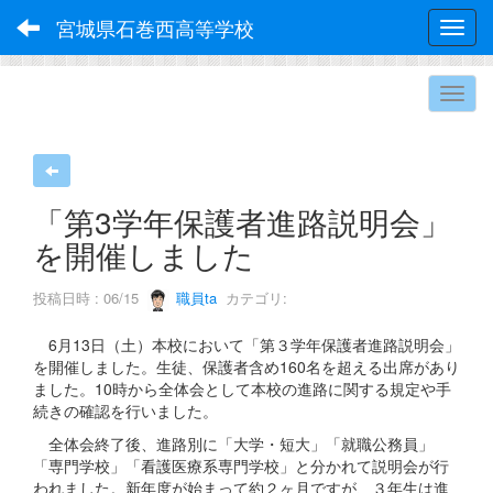
宮城県石巻西高等学校
Toggl
「第3学年保護者進路説明会」
を開催しました
投稿日時 : 06/15
職員ta
カテゴリ:
6月13日（土）本校において「第３学年保護者進路説明会」
を開催しました。生徒、保護者含め160名を超える出席があり
ました。10時から全体会として本校の進路に関する規定や手
続きの確認を行いました。
全体会終了後、進路別に「大学・短大」「就職公務員」
「専門学校」「看護医療系専門学校」と分かれて説明会が行
われました。新年度が始まって約２ヶ月ですが、３年生は進