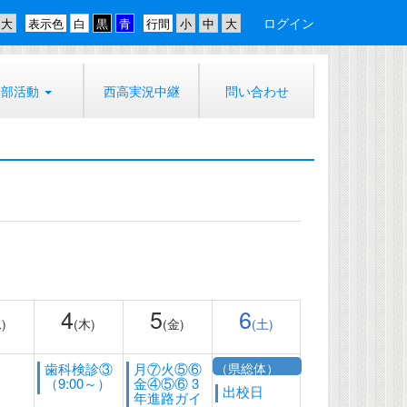
ログイン
表示色
行間
部活動
西高実況中継
問い合わせ
4
5
6
)
(木)
(金)
(土)
歯科検診③
月⑦火⑤⑥
（県総体）
（9:00～）
金④⑤⑥ 3
出校日
年進路ガイ