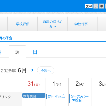
文字
西高の取り組
学校評価
学校行事
み
月の予定
月
週
日
6月
2026年
今週へ
31
1
2
3
(日)
(月)
(火)
(水
教育実習
2年:7h火⑥
2年のみ5～
ブリック
7h総合