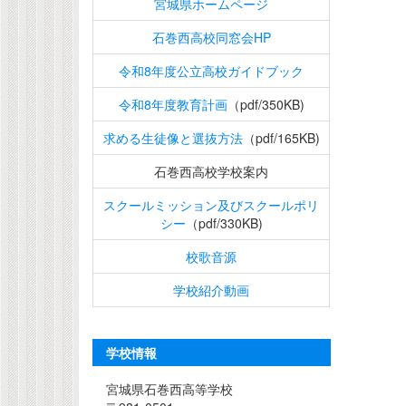
宮城県ホームページ
石巻西高校同窓会HP
令和8年度公立高校ガイドブック
令和8年度教育計画
（pdf/350KB)
求める生徒像と選抜方法
（pdf/165KB)
石巻西高校学校案内
スクールミッション及びスクールポリ
シー
（pdf/330KB)
校歌音源
学校紹介動画
学校情報
宮城県石巻西高等学校