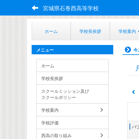
宮城県石巻西高等学校
ホーム
学校長挨拶
学校案内
メニュー
今
ホーム
学校長挨拶
スクールミッション及び
スクールポリシー
学校案内
学校評価
パ
西高の取り組み