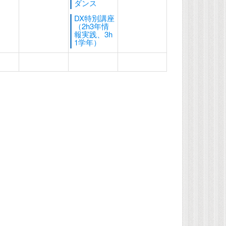
ダンス
DX特別講座
（2h3年情
報実践、3h
1学年）